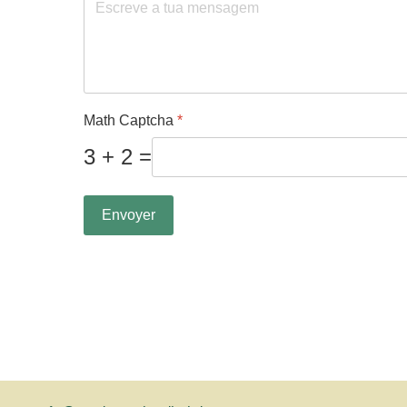
Math Captcha
*
3 + 2 =
Envoyer